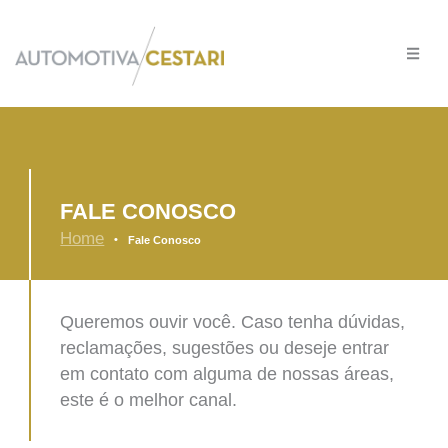
Ir
para
o
conteúdo
FALE CONOSCO
Home
•
Fale Conosco
Queremos ouvir você. Caso tenha dúvidas,
reclamações, sugestões ou deseje entrar
em contato com alguma de nossas áreas,
este é o melhor canal.